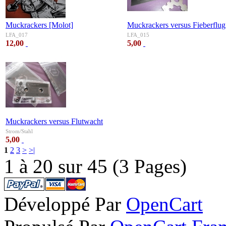
Muckrackers [Molot]
Muckrackers versus Fieberflug
LFA_017
LFA_015
12,00
5,00
Muckrackers versus Flutwacht
Strom/Stahl
5,00
1
2
3
>
>|
1 à 20 sur 45 (3 Pages)
Développé Par
OpenCart