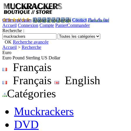
Offres spéciales
Ajouter à vos favoris
Contact
Plan du site
Accueil
Connexion
Compte
Panier
Commander
Recherche :
OK
Recherche avancée
Accueil
>
Recherche
Euro
Euro
Pound Sterling
US Dollar
Français
Français
English
Catégories
Muckrackers
DVD