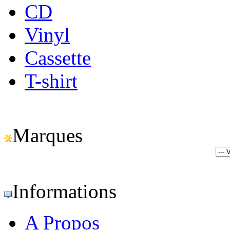
CD
Vinyl
Cassette
T-shirt
Marques
Informations
A Propos