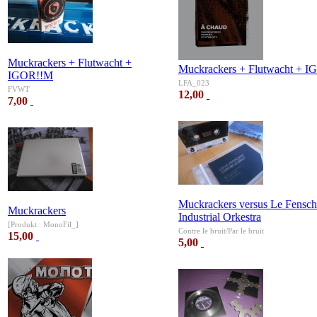
Muckrackers + Flutwacht +
Muckrackers + Flutwacht + 
IGOR!!M
LFA_023
FVWT
12,00
7,00
Muckrackers versus Le Fensch
Muckrackers
Industrial Orkestra
[Produkt : MonoFil_]
Contre le bruit/Par le bruit
15,00
5,00