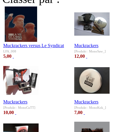
Muckrackers versus Le Syndicat
Muckrackers
LFA_008
[Produkt : MonoSaw_]
5,00
12,00
Muckrackers
Muckrackers
[Produkt : MonoCuTT]
[Produkt : MonoKok_]
10,00
7,00