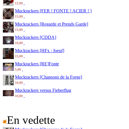
12,00
Muckrackers [FER ! FONTE ! ACIER ! ]
15,00
Muckrackers [Regarde et Prends Garde]
15,00
Muckrackers [CDDA]
10,00
Muckrackers [HFx : Joeuf]
15,00
Muckrackers [RE]Fonte
5,00
Muckrackers [Chansons de la Forge]
10,00
Muckrackers versus Fieberflug
10,00
En vedette