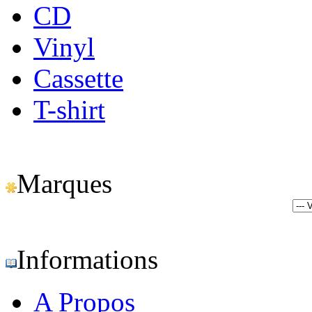
CD
Vinyl
Cassette
T-shirt
Marques
Informations
A Propos