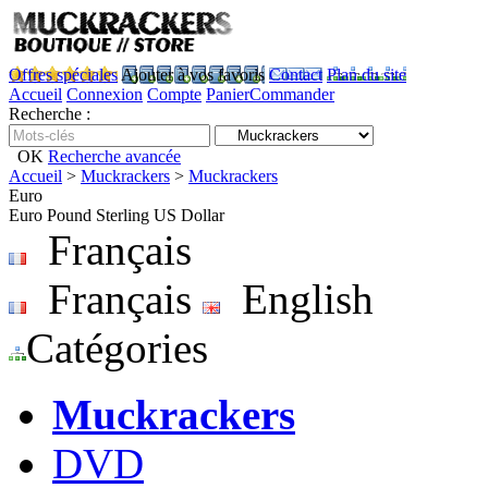
Offres spéciales
Ajouter à vos favoris
Contact
Plan du site
Accueil
Connexion
Compte
Panier
Commander
Recherche :
OK
Recherche avancée
Accueil
>
Muckrackers
>
Muckrackers
Euro
Euro
Pound Sterling
US Dollar
Français
Français
English
Catégories
Muckrackers
DVD