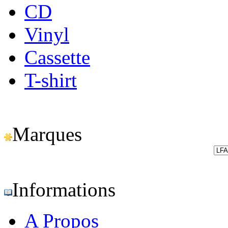
CD
Vinyl
Cassette
T-shirt
Marques
Informations
A Propos