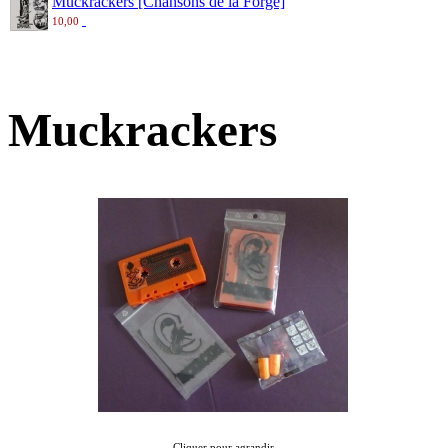
Muckrackers [Chansons de la Forge]
10,00
Muckrackers
Cliquer pour agrandir