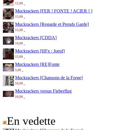
12,00
Muckrackers [FER ! FONTE ! ACIER ! ]
15,00
Muckrackers [Regarde et Prends Garde]
15,00
Muckrackers [CDDA]
10,00
Muckrackers [HFx : Joeuf]
15,00
Muckrackers [RE]Fonte
5,00
Muckrackers [Chansons de la Forge]
10,00
Muckrackers versus Fieberflug
10,00
En vedette