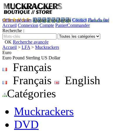
Offres spéciales
Ajouter à vos favoris
Contact
Plan du site
Accueil
Connexion
Compte
Panier
Commander
Recherche :
OK
Recherche avancée
Accueil
>
LFA
>
Muckrackers
Euro
Euro
Pound Sterling
US Dollar
Français
Français
English
Catégories
Muckrackers
DVD