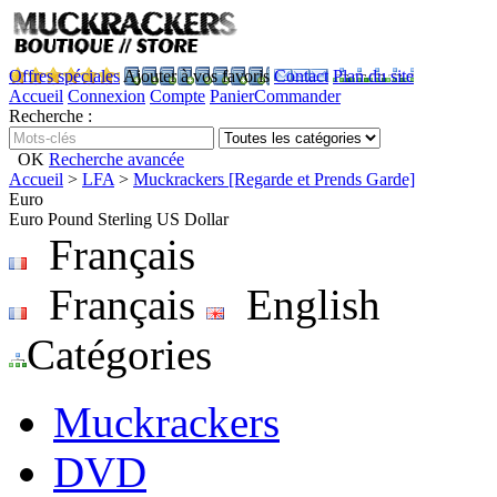
Offres spéciales
Ajouter à vos favoris
Contact
Plan du site
Accueil
Connexion
Compte
Panier
Commander
Recherche :
OK
Recherche avancée
Accueil
>
LFA
>
Muckrackers [Regarde et Prends Garde]
Euro
Euro
Pound Sterling
US Dollar
Français
Français
English
Catégories
Muckrackers
DVD