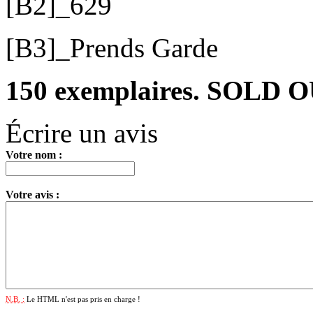
[B2]_629
[B3]_Prends Garde
150 exemplaires. SOLD O
Écrire un avis
Votre nom :
Votre avis :
N.B. :
Le HTML n'est pas pris en charge !