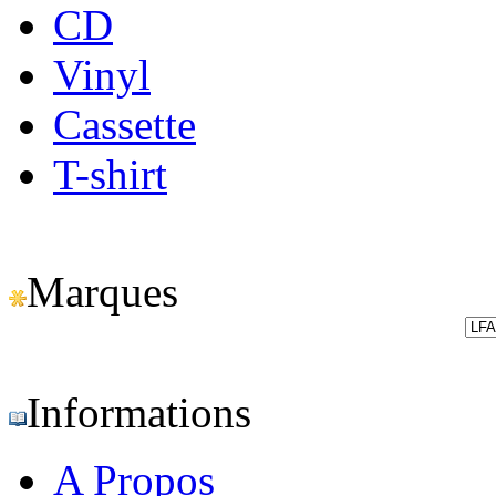
CD
Vinyl
Cassette
T-shirt
Marques
Informations
A Propos