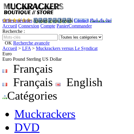
Offres spéciales
Ajouter à vos favoris
Contact
Plan du site
Accueil
Connexion
Compte
Panier
Commander
Recherche :
OK
Recherche avancée
Accueil
>
LFA
>
Muckrackers versus Le Syndicat
Euro
Euro
Pound Sterling
US Dollar
Français
Français
English
Catégories
Muckrackers
DVD