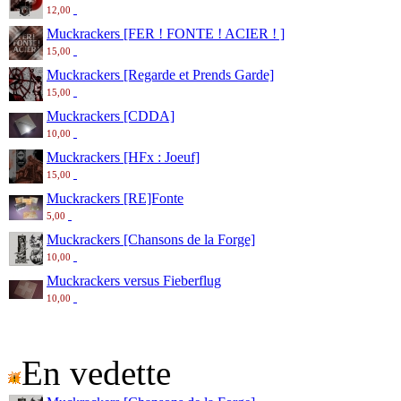
12,00
Muckrackers [FER ! FONTE ! ACIER ! ]
15,00
Muckrackers [Regarde et Prends Garde]
15,00
Muckrackers [CDDA]
10,00
Muckrackers [HFx : Joeuf]
15,00
Muckrackers [RE]Fonte
5,00
Muckrackers [Chansons de la Forge]
10,00
Muckrackers versus Fieberflug
10,00
En vedette