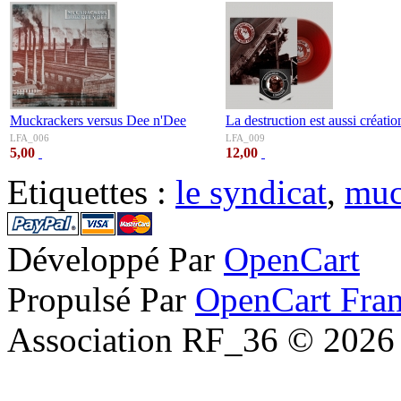
Muckrackers versus Dee n'Dee
La destruction est aussi créatio
LFA_006
LFA_009
5,00
12,00
Etiquettes :
le syndicat
,
muc
Développé Par
OpenCart
Propulsé Par
OpenCart Fra
Association RF_36 © 2026