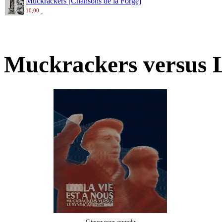
Muckrackers [Chansons de la Forge]
10,00
Muckrackers versus 
Cliquer pour agrandir