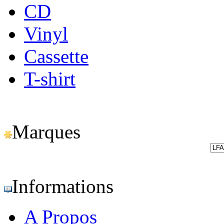
CD
Vinyl
Cassette
T-shirt
Marques
Informations
A Propos